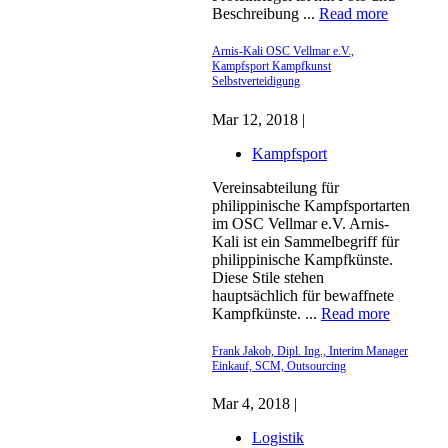
Beschreibung ...
Read more
Arnis-Kali OSC Vellmar e.V.,
Kampfsport Kampfkunst
Selbstverteidigung
Mar 12, 2018 |
Kampfsport
Vereinsabteilung für
philippinische Kampfsportarten
im OSC Vellmar e.V. Arnis-
Kali ist ein Sammelbegriff für
philippinische Kampfkünste.
Diese Stile stehen
hauptsächlich für bewaffnete
Kampfkünste. ...
Read more
Frank Jakob, Dipl. Ing., Interim Manager
Einkauf, SCM, Outsourcing
Mar 4, 2018 |
Logistik