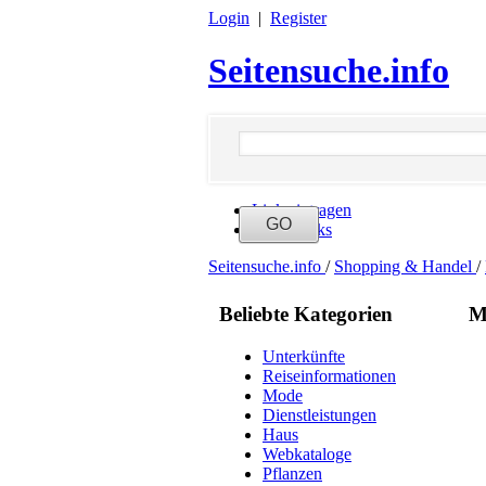
Login
|
Register
Seitensuche.info
Link eintragen
Neue Links
Seitensuche.info
/
Shopping & Handel
/
Beliebte Kategorien
M
Unterkünfte
Reiseinformationen
Mode
Dienstleistungen
Haus
Webkataloge
Pflanzen