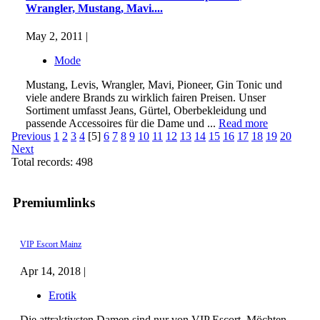
Wrangler, Mustang, Mavi....
May 2, 2011 |
Mode
Mustang, Levis, Wrangler, Mavi, Pioneer, Gin Tonic und
viele andere Brands zu wirklich fairen Preisen. Unser
Sortiment umfasst Jeans, Gürtel, Oberbekleidung und
passende Accessoires für die Dame und ...
Read more
Previous
1
2
3
4
[5]
6
7
8
9
10
11
12
13
14
15
16
17
18
19
20
Next
Total records: 498
Premiumlinks
VIP Escort Mainz
Apr 14, 2018 |
Erotik
Die attraktivsten Damen sind nur von VIP Escort. Möchten