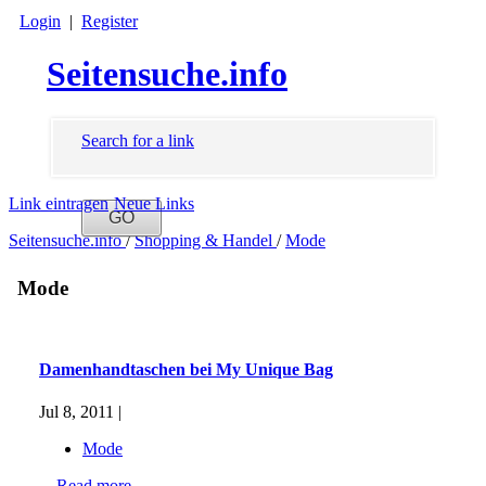
Login
|
Register
Seitensuche.info
Search for a link
Link eintragen
Neue Links
Seitensuche.info
/
Shopping & Handel
/
Mode
Mode
Damenhandtaschen bei My Unique Bag
Jul 8, 2011 |
Mode
...
Read more