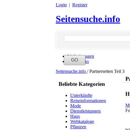
Login
|
Register
Seitensuche.info
Link eintragen
Neue Links
Seitensuche.info
/
Partnerseiten Teil 3
P
Beliebte Kategorien
Hi
Unterkünfte
Reiseinformationen
Mu
Mode
Fo
Dienstleistungen
Haus
Webkataloge
Pflanzen