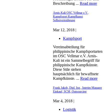
Beschreibung ...
Read more
Arnis-Kali OSC Vellmar e.V.,
Kampfsport Kampfkunst
Selbstverteidigung
Mar 12, 2018 |
Kampfsport
Vereinsabteilung für
philippinische Kampfsportarten
im OSC Vellmar e.V. Arnis-
Kali ist ein Sammelbegriff für
philippinische Kampfkünste.
Diese Stile stehen
hauptsächlich für bewaffnete
Kampfkünste. ...
Read more
Frank Jakob, Dipl. Ing., Interim Manager
Einkauf, SCM, Outsourcing
Mar 4, 2018 |
Logistik