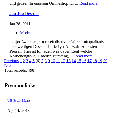
und größer. In unserem Onlineshop für ...
Read more
Jou-Jou Dessous
Jan 28, 2011 |
Mode
jou-jou24.de begeistert seit über vier Jahren mit qualitativ
hochwertigen Dessous in riesiger Auswahl zu besten
Preisen. Hier ist für jeden was dabei. Egal welche
Körbchengröße, Unterbrustumfang, ...
Read more
Previous
1
2
3
4
5
[6]
7
8
9
10
11
12
13
14
15
16
17
18
19
20
Next
Total records: 498
Premiumlinks
VIP Escort Mainz
Apr 14, 2018 |