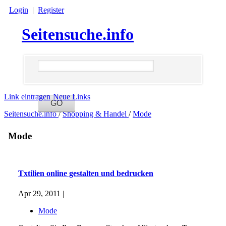
Login
|
Register
Seitensuche.info
Link eintragen
Neue Links
Seitensuche.info
/
Shopping & Handel
/
Mode
Mode
Txtilien online gestalten und bedrucken
Apr 29, 2011 |
Mode