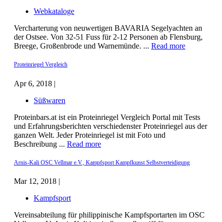
Webkataloge
Vercharterung von neuwertigen BAVARIA Segelyachten an
der Ostsee. Von 32-51 Fuss für 2-12 Personen ab Flensburg,
Breege, Großenbrode und Warnemünde. ...
Read more
Proteinriegel Vergleich
Apr 6, 2018 |
Süßwaren
Proteinbars.at ist ein Proteinriegel Vergleich Portal mit Tests
und Erfahrungsberichten verschiedenster Proteinriegel aus der
ganzen Welt. Jeder Proteinriegel ist mit Foto und
Beschreibung ...
Read more
Arnis-Kali OSC Vellmar e.V., Kampfsport Kampfkunst Selbstverteidigung
Mar 12, 2018 |
Kampfsport
Vereinsabteilung für philippinische Kampfsportarten im OSC