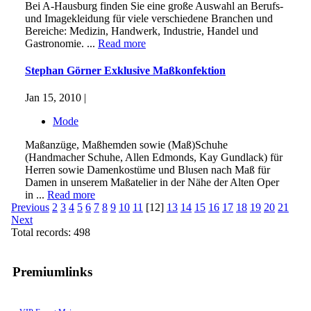
Bei A-Hausburg finden Sie eine große Auswahl an Berufs-
und Imagekleidung für viele verschiedene Branchen und
Bereiche: Medizin, Handwerk, Industrie, Handel und
Gastronomie. ...
Read more
Stephan Görner Exklusive Maßkonfektion
Jan 15, 2010 |
Mode
Maßanzüge, Maßhemden sowie (Maß)Schuhe
(Handmacher Schuhe, Allen Edmonds, Kay Gundlack) für
Herren sowie Damenkostüme und Blusen nach Maß für
Damen in unserem Maßatelier in der Nähe der Alten Oper
in ...
Read more
Previous
2
3
4
5
6
7
8
9
10
11
[12]
13
14
15
16
17
18
19
20
21
Next
Total records: 498
Premiumlinks