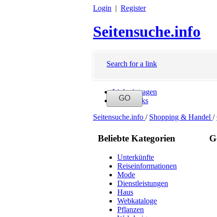
Login
|
Register
Seitensuche.info
Search for a link
Link eintragen
Neue Links
Seitensuche.info
/
Shopping & Handel
/
Beliebte Kategorien
G
Unterkünfte
Reiseinformationen
Mode
Dienstleistungen
Haus
Webkataloge
Pflanzen