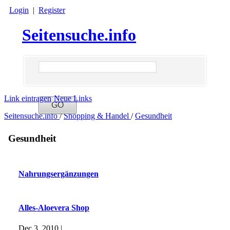
Login
|
Register
Seitensuche.info
Link eintragen
Neue Links
Seitensuche.info
/
Shopping & Handel
/
Gesundheit
Gesundheit
Nahrungsergänzungen
Alles-Aloevera Shop
Dec 3, 2010 |