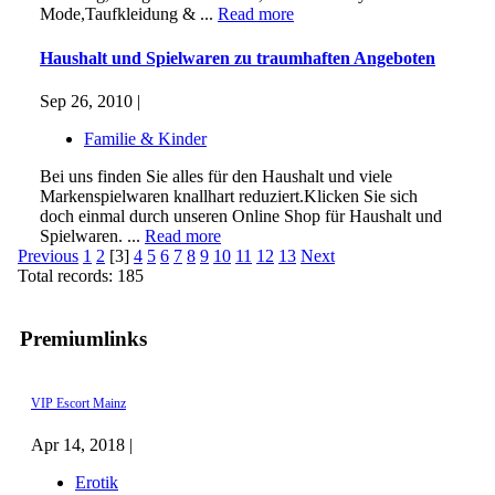
Mode,Taufkleidung & ...
Read more
Haushalt und Spielwaren zu traumhaften Angeboten
Sep 26, 2010 |
Familie & Kinder
Bei uns finden Sie alles für den Haushalt und viele
Markenspielwaren knallhart reduziert.Klicken Sie sich
doch einmal durch unseren Online Shop für Haushalt und
Spielwaren. ...
Read more
Previous
1
2
[3]
4
5
6
7
8
9
10
11
12
13
Next
Total records: 185
Premiumlinks
VIP Escort Mainz
Apr 14, 2018 |
Erotik