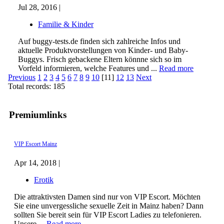
Jul 28, 2016 |
Familie & Kinder
Auf buggy-tests.de finden sich zahlreiche Infos und
aktuelle Produktvorstellungen von Kinder- und Baby-
Buggys. Frisch gebackene Eltern könnne sich so im
Vorfeld informieren, welche Features und ...
Read more
Previous
1
2
3
4
5
6
7
8
9
10
[11]
12
13
Next
Total records: 185
Premiumlinks
VIP Escort Mainz
Apr 14, 2018 |
Erotik
Die attraktivsten Damen sind nur von VIP Escort. Möchten
Sie eine unvergessliche sexuelle Zeit in Mainz haben? Dann
sollten Sie bereit sein für VIP Escort Ladies zu telefonieren.
Unsere ...
Read more