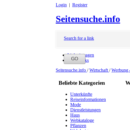
Login
|
Register
Seitensuche.info
Search for a link
Link eintragen
Neue Links
Seitensuche.info
/
Wirtschaft
/
Werbung 
Beliebte Kategorien
W
Unterkünfte
Reiseinformationen
Mode
Dienstleistungen
Haus
Webkataloge
Pflanzen