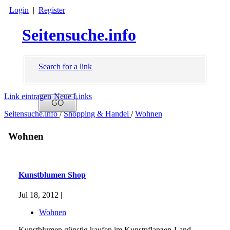
Login
|
Register
Seitensuche.info
Search for a link
Link eintragen
Neue Links
Seitensuche.info
/
Shopping & Handel
/
Wohnen
Wohnen
Kunstblumen Shop
Jul 18, 2012 |
Wohnen
Kunstblumen günstig kaufen im Kunstpflanzen-Land.