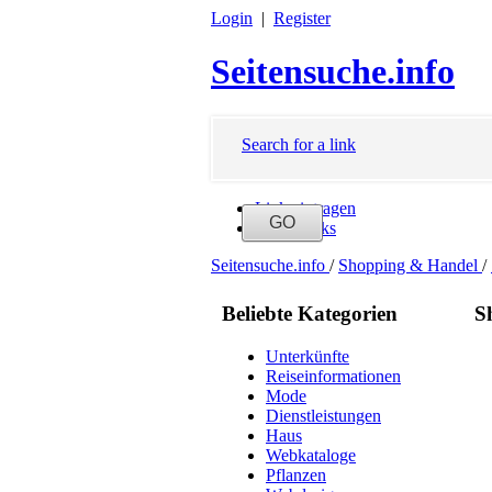
Login
|
Register
Seitensuche.info
Search for a link
Link eintragen
Neue Links
Seitensuche.info
/
Shopping & Handel
/
Beliebte Kategorien
S
Unterkünfte
Reiseinformationen
Mode
Dienstleistungen
Haus
Webkataloge
Pflanzen