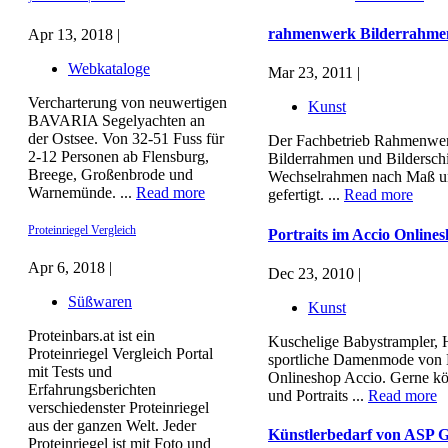
rahmenwerk Bilderrahme
Apr 13, 2018 |
Webkataloge
Mar 23, 2011 |
Vercharterung von neuwertigen
Kunst
BAVARIA Segelyachten an
der Ostsee. Von 32-51 Fuss für
Der Fachbetrieb Rahmenwerk
2-12 Personen ab Flensburg,
Bilderrahmen und Bildersch
Breege, Großenbrode und
Wechselrahmen nach Maß und
Warnemünde. ...
Read more
gefertigt. ...
Read more
Proteinriegel Vergleich
Portraits im Accio Online
Apr 6, 2018 |
Dec 23, 2010 |
Süßwaren
Kunst
Proteinbars.at ist ein
Kuschelige Babystrampler, H
Proteinriegel Vergleich Portal
sportliche Damenmode von Ma
mit Tests und
Onlineshop Accio. Gerne kö
Erfahrungsberichten
und Portraits ...
Read more
verschiedenster Proteinriegel
aus der ganzen Welt. Jeder
Künstlerbedarf von ASP G
Proteinriegel ist mit Foto und