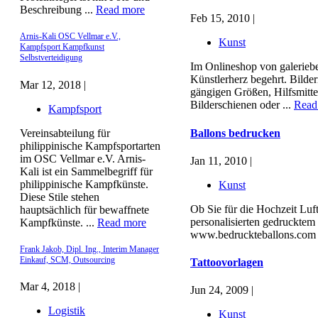
Beschreibung ...
Read more
Feb 15, 2010 |
Arnis-Kali OSC Vellmar e.V.,
Kunst
Kampfsport Kampfkunst
Selbstverteidigung
Im Onlineshop von galeriebed
Künstlerherz begehrt. Bilde
Mar 12, 2018 |
gängigen Größen, Hilfsmitte
Bilderschienen oder ...
Read
Kampfsport
Ballons bedrucken
Vereinsabteilung für
philippinische Kampfsportarten
im OSC Vellmar e.V. Arnis-
Jan 11, 2010 |
Kali ist ein Sammelbegriff für
philippinische Kampfkünste.
Kunst
Diese Stile stehen
Ob Sie für die Hochzeit Luf
hauptsächlich für bewaffnete
personalisierten gedrucktem 
Kampfkünste. ...
Read more
www.bedruckteballons.com k
Frank Jakob, Dipl. Ing., Interim Manager
Einkauf, SCM, Outsourcing
Tattoovorlagen
Mar 4, 2018 |
Jun 24, 2009 |
Logistik
Kunst