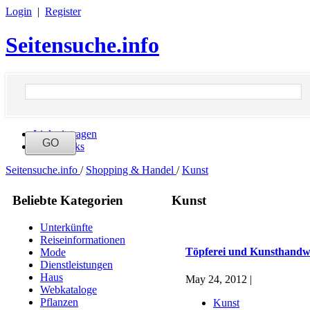
Login
|
Register
Seitensuche.info
Link eintragen
Neue Links
Seitensuche.info
/
Shopping & Handel
/
Kunst
Beliebte Kategorien
Kunst
Unterkünfte
Reiseinformationen
Töpferei und Kunsthand
Mode
Dienstleistungen
Haus
May 24, 2012 |
Webkataloge
Pflanzen
Kunst