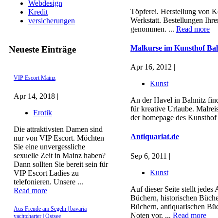
Webdesign
Töpferei. Herstellung von 
Kredit
Werkstatt. Bestellungen Ihr
versicherungen
genommen. ...
Read more
Malkurse im Kunsthof Bah
Neueste Einträge
Apr 16, 2012 |
VIP Escort Mainz
Kunst
Apr 14, 2018 |
An der Havel in Bahnitz fin
für kreative Urlaube. Malrei
Erotik
der homepage des Kunsthof 
Die attraktivsten Damen sind
Antiquariat.de
nur von VIP Escort. Möchten
Sie eine unvergessliche
sexuelle Zeit in Mainz haben?
Sep 6, 2011 |
Dann sollten Sie bereit sein für
Kunst
VIP Escort Ladies zu
telefonieren. Unsere ...
Auf dieser Seite stellt jede
Read more
Büchern, historischen Büche
Büchern, antiquarischen Büc
Aus Freude am Segeln | bavaria
Noten vor. ...
Read more
yachtcharter | Ostsee