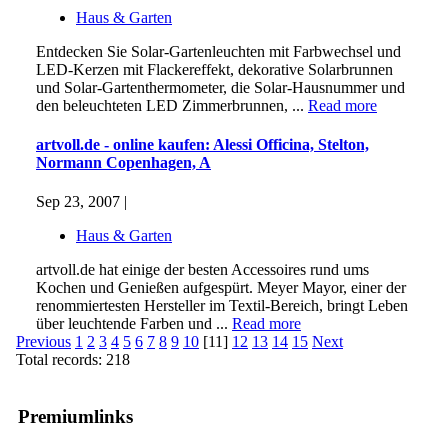
Haus & Garten
Entdecken Sie Solar-Gartenleuchten mit Farbwechsel und
LED-Kerzen mit Flackereffekt, dekorative Solarbrunnen
und Solar-Gartenthermometer, die Solar-Hausnummer und
den beleuchteten LED Zimmerbrunnen, ...
Read more
artvoll.de - online kaufen: Alessi Officina, Stelton,
Normann Copenhagen, A
Sep 23, 2007 |
Haus & Garten
artvoll.de hat einige der besten Accessoires rund ums
Kochen und Genießen aufgespürt. Meyer Mayor, einer der
renommiertesten Hersteller im Textil-Bereich, bringt Leben
über leuchtende Farben und ...
Read more
Previous
1
2
3
4
5
6
7
8
9
10
[11]
12
13
14
15
Next
Total records: 218
Premiumlinks