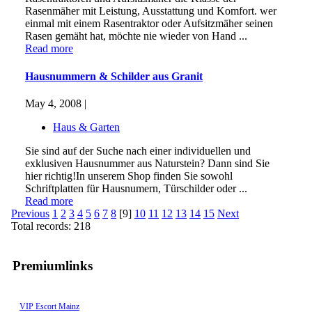
Rasenmäher mit Leistung, Ausstattung und Komfort. wer
einmal mit einem Rasentraktor oder Aufsitzmäher seinen
Rasen gemäht hat, möchte nie wieder von Hand ...
Read more
Hausnummern & Schilder aus Granit
May 4, 2008 |
Haus & Garten
Sie sind auf der Suche nach einer individuellen und
exklusiven Hausnummer aus Naturstein? Dann sind Sie
hier richtig!In unserem Shop finden Sie sowohl
Schriftplatten für Hausnumern, Türschilder oder ...
Read more
Previous
1
2
3
4
5
6
7
8
[9]
10
11
12
13
14
15
Next
Total records: 218
Premiumlinks
VIP Escort Mainz