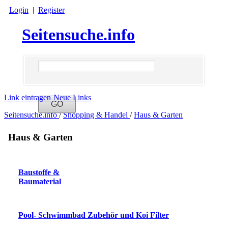
Login
|
Register
Seitensuche.info
Link eintragen
Neue Links
Seitensuche.info
/
Shopping & Handel
/
Haus & Garten
Haus & Garten
Baustoffe &
Baumaterial
Pool- Schwimmbad Zubehör und Koi Filter