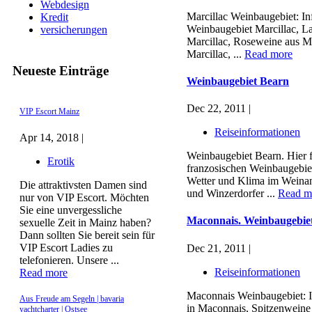
Webdesign
Marcillac Weinbaugebiet: In
Kredit
Weinbaugebiet Marcillac, La
versicherungen
Marcillac, Roseweine aus M
Marcillac, ...
Read more
Neueste Einträge
Weinbaugebiet Bearn
Dec 22, 2011 |
VIP Escort Mainz
Reiseinformationen
Apr 14, 2018 |
Weinbaugebiet Bearn. Hier 
Erotik
franzosischen Weinbaugebie
Wetter und Klima im Weina
Die attraktivsten Damen sind
und Winzerdorfer ...
Read m
nur von VIP Escort. Möchten
Sie eine unvergessliche
Maconnais. Weinbaugebie
sexuelle Zeit in Mainz haben?
Dann sollten Sie bereit sein für
VIP Escort Ladies zu
Dec 21, 2011 |
telefonieren. Unsere ...
Reiseinformationen
Read more
Maconnais Weinbaugebiet: 
Aus Freude am Segeln | bavaria
in Maconnais, Spitzenwein
yachtcharter | Ostsee