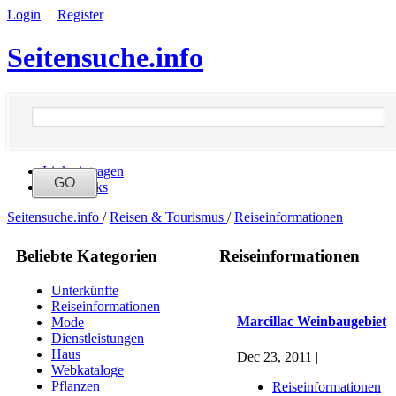
Login
|
Register
Seitensuche.info
Link eintragen
Neue Links
Seitensuche.info
/
Reisen & Tourismus
/
Reiseinformationen
Beliebte Kategorien
Reiseinformationen
Unterkünfte
Reiseinformationen
Marcillac Weinbaugebiet
Mode
Dienstleistungen
Haus
Dec 23, 2011 |
Webkataloge
Pflanzen
Reiseinformationen