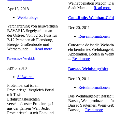
Weinappellation Macon. Das
Stadt Macon ...
Read more
Apr 13, 2018 |
Webkataloge
Cote-Rotie. Weinbau-Gebi
Vercharterung von neuwertigen
Dec 20, 2011 |
BAVARIA Segelyachten an
der Ostsee. Von 32-51 Fuss für
Reiseinformationen
2-12 Personen ab Flensburg,
Breege, Großenbrode und
Cote-rotie.de ist die Websei
Warnemünde. ...
Read more
ein beruhmtes Weinbaugebiet
Appellation, Boden in Wein
...
Read more
Proteinriegel Vergleich
Apr 6, 2018 |
Barsac. Weinbaugebiet
Süßwaren
Dec 19, 2011 |
Proteinbars.at ist ein
Reiseinformationen
Proteinriegel Vergleich Portal
mit Tests und
Das Weinbaugebiet Barsac in
Erfahrungsberichten
Barsac, Weinproduzenten fu
verschiedenster Proteinriegel
Barsac Sauternes, Wein-Geb
aus der ganzen Welt. Jeder
Barsac, ...
Read more
Proteinriegel ist mit Foto und