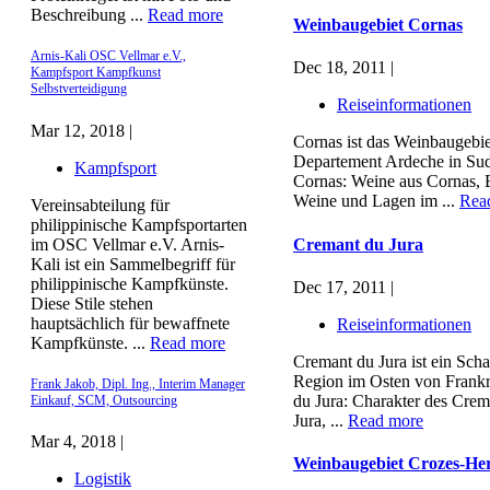
Beschreibung ...
Read more
Weinbaugebiet Cornas
Arnis-Kali OSC Vellmar e.V.,
Dec 18, 2011 |
Kampfsport Kampfkunst
Selbstverteidigung
Reiseinformationen
Mar 12, 2018 |
Cornas ist das Weinbaugebi
Departement Ardeche in Sud
Kampfsport
Cornas: Weine aus Cornas, 
Weine und Lagen im ...
Rea
Vereinsabteilung für
philippinische Kampfsportarten
Cremant du Jura
im OSC Vellmar e.V. Arnis-
Kali ist ein Sammelbegriff für
philippinische Kampfkünste.
Dec 17, 2011 |
Diese Stile stehen
hauptsächlich für bewaffnete
Reiseinformationen
Kampfkünste. ...
Read more
Cremant du Jura ist ein Sc
Region im Osten von Frankr
Frank Jakob, Dipl. Ing., Interim Manager
du Jura: Charakter des Crem
Einkauf, SCM, Outsourcing
Jura, ...
Read more
Mar 4, 2018 |
Weinbaugebiet Crozes-He
Logistik