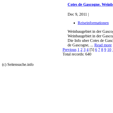
Cotes de Gascogne. Weinb
Dec 9, 2011 |
Reiseinformationen
Weinbaugebiet in der Gascog
Weinbaugebiet in der Gasco
Die Info uber Cotes de Ga
de Gascogne, ...
Read more
Previous
1
2
3
4
[5]
6
7
8
9
10
Total records: 640
(c) Seitensuche.info