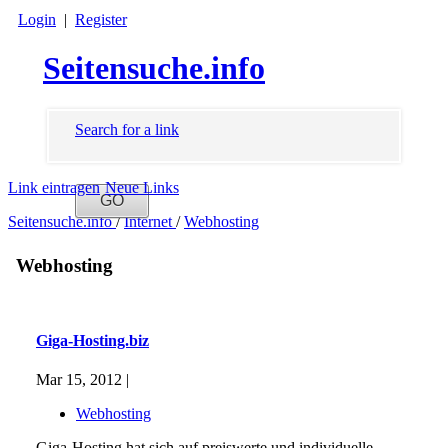
Login
|
Register
Seitensuche.info
Search for a link
Link eintragen
Neue Links
Seitensuche.info
/
Internet
/
Webhosting
Webhosting
Giga-Hosting.biz
Mar 15, 2012 |
Webhosting
Giga-Hosting hat sich auf preiswerte und individuelle