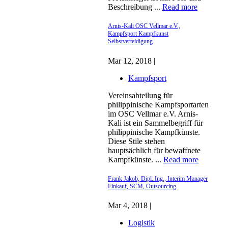
Beschreibung ...
Read more
Arnis-Kali OSC Vellmar e.V.,
Kampfsport Kampfkunst
Selbstverteidigung
Mar 12, 2018 |
Kampfsport
Vereinsabteilung für
philippinische Kampfsportarten
im OSC Vellmar e.V. Arnis-
Kali ist ein Sammelbegriff für
philippinische Kampfkünste.
Diese Stile stehen
hauptsächlich für bewaffnete
Kampfkünste. ...
Read more
Frank Jakob, Dipl. Ing., Interim Manager
Einkauf, SCM, Outsourcing
Mar 4, 2018 |
Logistik