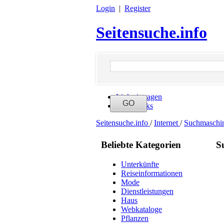
Login
|
Register
Seitensuche.info
Link eintragen
Neue Links
Seitensuche.info
/
Internet
/
Suchmaschi
Beliebte Kategorien
S
Unterkünfte
Reiseinformationen
Mode
Dienstleistungen
Haus
Webkataloge
Pflanzen