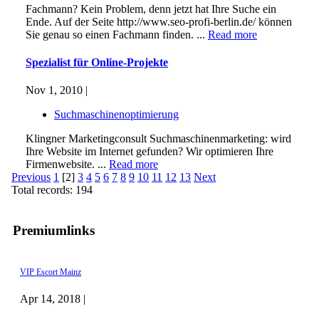
Fachmann? Kein Problem, denn jetzt hat Ihre Suche ein
Ende. Auf der Seite http://www.seo-profi-berlin.de/ können
Sie genau so einen Fachmann finden. ...
Read more
Spezialist für Online-Projekte
Nov 1, 2010 |
Suchmaschinenoptimierung
Klingner Marketingconsult Suchmaschinenmarketing: wird
Ihre Website im Internet gefunden? Wir optimieren Ihre
Firmenwebsite. ...
Read more
Previous
1
[2]
3
4
5
6
7
8
9
10
11
12
13
Next
Total records: 194
Premiumlinks
VIP Escort Mainz
Apr 14, 2018 |