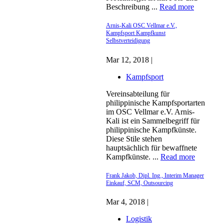
Beschreibung ...
Read more
Arnis-Kali OSC Vellmar e.V.,
Kampfsport Kampfkunst
Selbstverteidigung
Mar 12, 2018 |
Kampfsport
Vereinsabteilung für
philippinische Kampfsportarten
im OSC Vellmar e.V. Arnis-
Kali ist ein Sammelbegriff für
philippinische Kampfkünste.
Diese Stile stehen
hauptsächlich für bewaffnete
Kampfkünste. ...
Read more
Frank Jakob, Dipl. Ing., Interim Manager
Einkauf, SCM, Outsourcing
Mar 4, 2018 |
Logistik