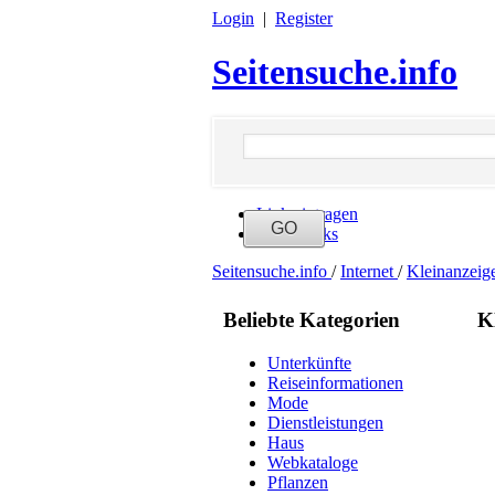
Login
|
Register
Seitensuche.info
Link eintragen
Neue Links
Seitensuche.info
/
Internet
/
Kleinanzeig
Beliebte Kategorien
K
Unterkünfte
Reiseinformationen
Mode
Dienstleistungen
Haus
Webkataloge
Pflanzen