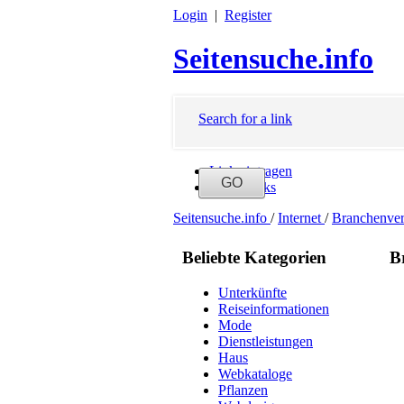
Login
|
Register
Seitensuche.info
Search for a link
Link eintragen
Neue Links
Seitensuche.info
/
Internet
/
Branchenver
Beliebte Kategorien
B
Unterkünfte
Reiseinformationen
Mode
Dienstleistungen
Haus
Webkataloge
Pflanzen