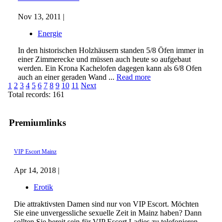
Nov 13, 2011 |
Energie
In den historischen Holzhäusern standen 5/8 Öfen immer in
einer Zimmerecke und müssen auch heute so aufgebaut
werden. Ein Krona Kachelofen dagegen kann als 6/8 Ofen
auch an einer geraden Wand ...
Read more
1
2
3
4
5
6
7
8
9
10
11
Next
Total records: 161
Premiumlinks
VIP Escort Mainz
Apr 14, 2018 |
Erotik
Die attraktivsten Damen sind nur von VIP Escort. Möchten
Sie eine unvergessliche sexuelle Zeit in Mainz haben? Dann
sollten Sie bereit sein für VIP Escort Ladies zu telefonieren.