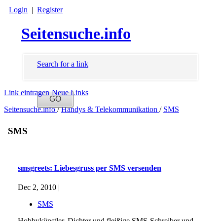
Login
|
Register
Seitensuche.info
Search for a link
Link eintragen
Neue Links
Seitensuche.info
/
Handys & Telekommunikation
/
SMS
SMS
smsgreets: Liebesgruss per SMS versenden
Dec 2, 2010 |
SMS
Hobbykünstler, Dichter und fleißige SMS-Schreiber und