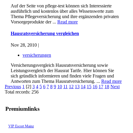
Auf der Seite von pflege-test können sich Interessierte
ausführlich und kostenlos über alles Wissenswerte zum
Thema Pflegeversicherung und ihre ergänzenden privaten
Vorsorgeprodukte der ...
Read more
Hausratsversicherung vergleichen
Nov 28, 2010 |
versicherungen
Versicherungsvergleich Hausratsversicherung sowie
Leistungsvergleich der Hausrat Tarife. Hier können Sie
sich gründlich informieren und finden viele Fragen und
Antworten zum Thema Hausratversicherung. ...
Read more
Previous
1
[2]
3
4
5
6
7
8
9
10
11
12
13
14
15
16
17
18
Next
Total records: 256
Premiumlinks
VIP Escort Mainz