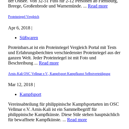
der Ostsee. Von 32-51 Fuss für 2-12 Personen ab Flensburg,
Breege, Großenbrode und Warnemünde. ...
Read more
Proteinriegel Vergleich
Apr 6, 2018 |
Süßwaren
Proteinbars.at ist ein Proteinriegel Vergleich Portal mit Tests
und Erfahrungsberichten verschiedenster Proteinriegel aus der
ganzen Welt. Jeder Proteinriegel ist mit Foto und
Beschreibung ...
Read more
Arnis-Kali OSC Vellmar e.V., Kampfsport Kampfkunst Selbstverteidigung
Mar 12, 2018 |
Kampfsport
Vereinsabteilung für philippinische Kampfsportarten im OSC
Vellmar e.V. Arnis-Kali ist ein Sammelbegriff für
philippinische Kampfkünste. Diese Stile stehen hauptsächlich
für bewaffnete Kampfkünste. ...
Read more