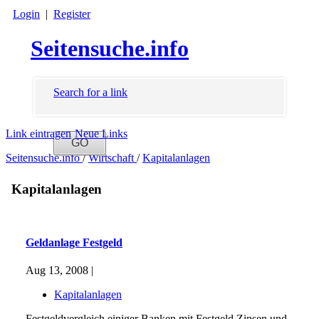
Login
|
Register
Seitensuche.info
Search for a link
Link eintragen
Neue Links
Seitensuche.info
/
Wirtschaft
/
Kapitalanlagen
Kapitalanlagen
Geldanlage Festgeld
Aug 13, 2008 |
Kapitalanlagen
Festgeldvergleich einiger Banken mit Festgeld Zinsen und