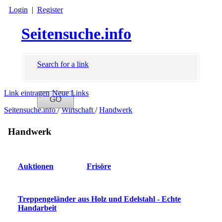
Login
|
Register
Seitensuche.info
Search for a link
Link eintragen
Neue Links
Seitensuche.info
/
Wirtschaft
/
Handwerk
Handwerk
Auktionen
Frisöre
Treppengeländer aus Holz und Edelstahl - Echte
Handarbeit