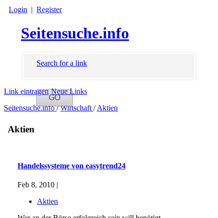
Login
|
Register
Seitensuche.info
Search for a link
Link eintragen
Neue Links
Seitensuche.info
/
Wirtschaft
/
Aktien
Aktien
Handelssysteme von easytrend24
Feb 8, 2010 |
Aktien
Wer an der Börse erfolgreich sein will benötigt