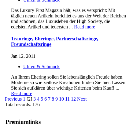
Das Luxury First Magazin hält, was es verspricht: Mit
täglich neuen Artikeln berichtet es aus der Welt der Reichen
und schönen, das Luxusleben der High Society, die
edelsten Artikel und teuersten ...
Read more
Trauringe, Eheringe, Partnerschaftsringe,
Freundschaftsringe
Jan 12, 2011 |
Uhren & Schmuck
An Ihrem Ehering sollen Sie lebenslänglich Freude haben.
Moderne so wie zeitlose Kreationen finden Sie hier. Lassen
Sie sich aufklären über wichtige Kriterien beim Kauf! ...
Read more
Previous
1
[2]
3
4
5
6
7
8
9
10
11
12
Next
Total records: 176
Premiumlinks