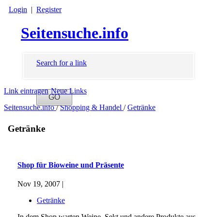
Login
|
Register
Seitensuche.info
Search for a link
Link eintragen
Neue Links
Seitensuche.info
/
Shopping & Handel
/
Getränke
Getränke
Shop für Bioweine und Präsente
Nov 19, 2007 |
Getränke
In dem Shop warten Weine, Sekt und andere Produkte aus