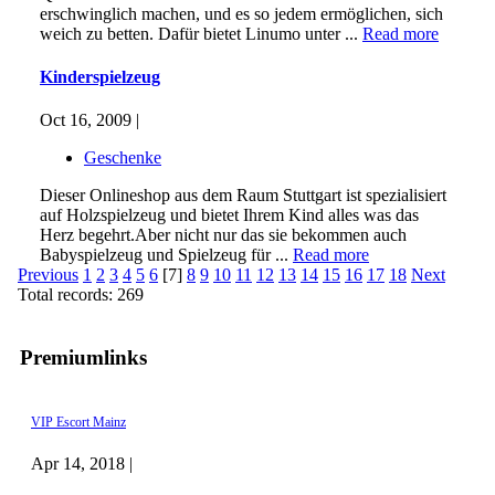
erschwinglich machen, und es so jedem ermöglichen, sich
weich zu betten. Dafür bietet Linumo unter ...
Read more
Kinderspielzeug
Oct 16, 2009 |
Geschenke
Dieser Onlineshop aus dem Raum Stuttgart ist spezialisiert
auf Holzspielzeug und bietet Ihrem Kind alles was das
Herz begehrt.Aber nicht nur das sie bekommen auch
Babyspielzeug und Spielzeug für ...
Read more
Previous
1
2
3
4
5
6
[7]
8
9
10
11
12
13
14
15
16
17
18
Next
Total records: 269
Premiumlinks
VIP Escort Mainz
Apr 14, 2018 |