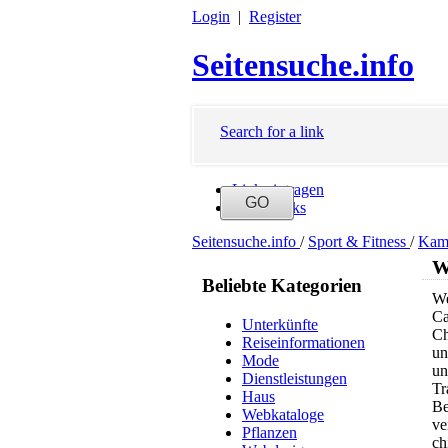
Login
|
Register
Seitensuche.info
Search for a link
Link eintragen
Neue Links
Seitensuche.info
/
Sport & Fitness
/
Kam
W
Beliebte Kategorien
We
Ca
Unterkünfte
Ch
Reiseinformationen
un
Mode
un
Dienstleistungen
Tr
Haus
Be
Webkataloge
ve
Pflanzen
ch