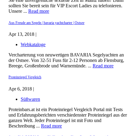
Sie eine unvergessliche sexuelle Zeit in Mainz haben? Dann
sollten Sie bereit sein für VIP Escort Ladies zu telefonieren.
Unsere ...
Read more
Aus Freude am Segeln | bavaria yachtcharter | Ostsee
Apr 13, 2018 |
Webkataloge
Vercharterung von neuwertigen BAVARIA Segelyachten an
der Ostsee. Von 32-51 Fuss für 2-12 Personen ab Flensburg,
Breege, Großenbrode und Warnemünde. ...
Read more
Proteinriegel Vergleich
Apr 6, 2018 |
Süßwaren
Proteinbars.at ist ein Proteinriegel Vergleich Portal mit Tests
und Erfahrungsberichten verschiedenster Proteinriegel aus der
ganzen Welt. Jeder Proteinriegel ist mit Foto und
Beschreibung ...
Read more