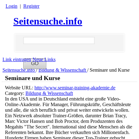
Login
|
Register
Seitensuche.info
Link eintragen
Neue Links
Seitensuche.info
/
Bildung & Wissenschaft
/
Seminare und Kurse
Seminare und Kurse
Website URL:
http://www.seminar-training-akademie.de
Category:
Bildung & Wissenschaft
In den USA und in Deutschland entsteht eine große Video-
Online-Akademie. Für Manager, Führungskräfte, Geschäftsleute
und alle, die sich beruflich und privat weiter entwickeln wollen.
Ein Netzwerk absoluter Trainer-Größen, darunter Brian Tracy,
Marc Victor Hansen und Bob Proctor, dem Produzenten des
Megahits "The Secret". International sind diese Menschen als die
Referenten bekannt. Ihre Bücher verkauften sich Millionenfach.
Hunderte Firmen haben Seminare dieser Top-Trainer gebucht.