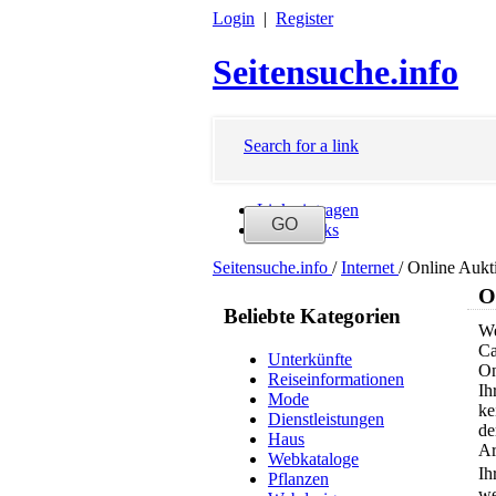
Login
|
Register
Seitensuche.info
Search for a link
Link eintragen
Neue Links
Seitensuche.info
/
Internet
/
Online Aukt
O
Beliebte Kategorien
We
Ca
Unterkünfte
On
Reiseinformationen
Ih
Mode
ke
Dienstleistungen
de
Haus
Ar
Webkataloge
Ih
Pflanzen
we