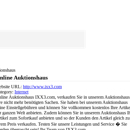
ionshaus
nline Auktionshaus
bsite URL:
http://www.ixx3.com
tegory:
Internet
line Auktionshaus IXX3.com, verkaufen Sie in unserem Auktionshaus
re nicht mehr benötigten Sachen. Sie haben bei unserem Auktionshaus
ine Einstellgebühren und können Sie vollkommen kostenlos Ihre Artike
r ganzen Welt anbieten. Zudem können Sie in unserem Auktionshaus I
tikel zum Sofortkauf anbieten und so der Kunden den Artikel gleich zu
rem Preis verkaufen. Testen Sie unsere Leistungen und Service � Sie
rden überrascht sein! Ihr Team von IXX3.com