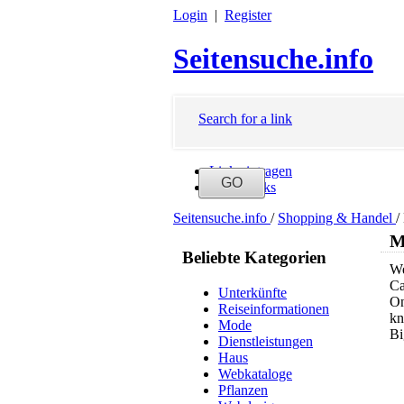
Login
|
Register
Seitensuche.info
Search for a link
Link eintragen
Neue Links
Seitensuche.info
/
Shopping & Handel
/
M
Beliebte Kategorien
We
Ca
Unterkünfte
On
Reiseinformationen
kn
Mode
Bi
Dienstleistungen
Haus
Webkataloge
Pflanzen