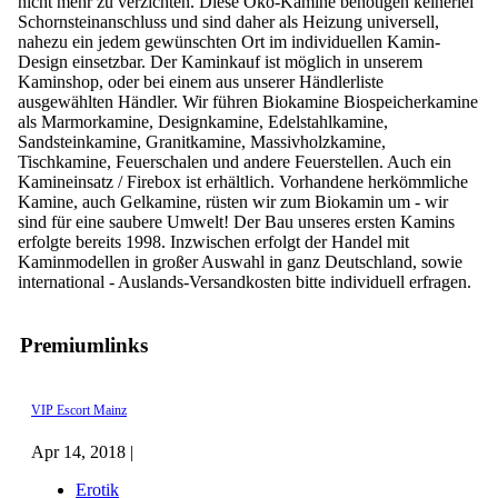
nicht mehr zu verzichten. Diese Öko-Kamine benötigen keinerlei
Schornsteinanschluss und sind daher als Heizung universell,
nahezu ein jedem gewünschten Ort im individuellen Kamin-
Design einsetzbar. Der Kaminkauf ist möglich in unserem
Kaminshop, oder bei einem aus unserer Händlerliste
ausgewählten Händler. Wir führen Biokamine Biospeicherkamine
als Marmorkamine, Designkamine, Edelstahlkamine,
Sandsteinkamine, Granitkamine, Massivholzkamine,
Tischkamine, Feuerschalen und andere Feuerstellen. Auch ein
Kamineinsatz / Firebox ist erhältlich. Vorhandene herkömmliche
Kamine, auch Gelkamine, rüsten wir zum Biokamin um - wir
sind für eine saubere Umwelt! Der Bau unseres ersten Kamins
erfolgte bereits 1998. Inzwischen erfolgt der Handel mit
Kaminmodellen in großer Auswahl in ganz Deutschland, sowie
international - Auslands-Versandkosten bitte individuell erfragen.
Premiumlinks
VIP Escort Mainz
Apr 14, 2018 |
Erotik