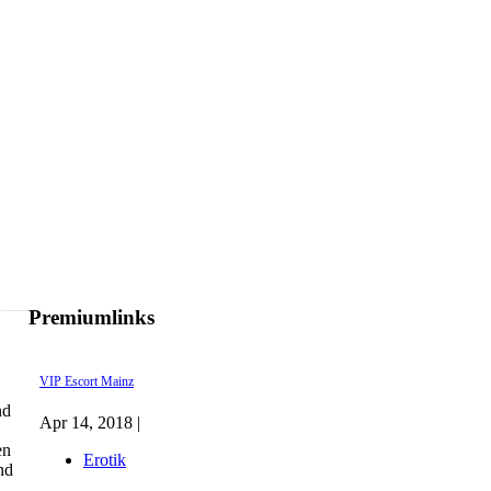
Premiumlinks
VIP Escort Mainz
nd
Apr 14, 2018 |
en
Erotik
nd