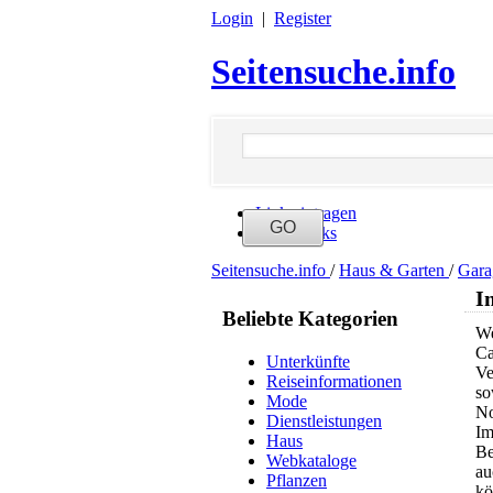
Login
|
Register
Seitensuche.info
Link eintragen
Neue Links
Seitensuche.info
/
Haus & Garten
/
Gar
I
Beliebte Kategorien
We
Ca
Unterkünfte
Ve
Reiseinformationen
so
Mode
No
Dienstleistungen
Im
Haus
Be
Webkataloge
au
Pflanzen
kö