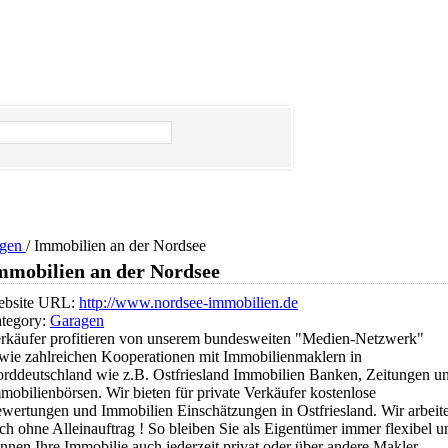
agen
/
Immobilien an der Nordsee
mmobilien an der Nordsee
bsite URL:
http://www.nordsee-immobilien.de
tegory:
Garagen
rkäufer profitieren von unserem bundesweiten "Medien-Netzwerk"
wie zahlreichen Kooperationen mit Immobilienmaklern in
rddeutschland wie z.B. Ostfriesland Immobilien Banken, Zeitungen u
mobilienbörsen. Wir bieten für private Verkäufer kostenlose
wertungen und Immobilien Einschätzungen in Ostfriesland. Wir arbeit
ch ohne Alleinauftrag ! So bleiben Sie als Eigentümer immer flexibel u
nnen Ihre Immobilie auch jederzeit privat oder über andere Makler