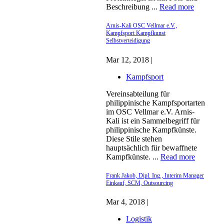
Beschreibung ...
Read more
Arnis-Kali OSC Vellmar e.V.,
Kampfsport Kampfkunst
Selbstverteidigung
Mar 12, 2018 |
Kampfsport
Vereinsabteilung für
philippinische Kampfsportarten
im OSC Vellmar e.V. Arnis-
Kali ist ein Sammelbegriff für
philippinische Kampfkünste.
Diese Stile stehen
hauptsächlich für bewaffnete
Kampfkünste. ...
Read more
Frank Jakob, Dipl. Ing., Interim Manager
Einkauf, SCM, Outsourcing
Mar 4, 2018 |
Logistik