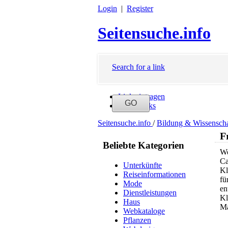
Login
|
Register
Seitensuche.info
Search for a link
Link eintragen
Neue Links
Seitensuche.info
/
Bildung & Wissensch
F
Beliebte Kategorien
We
Ca
Unterkünfte
Kl
Reiseinformationen
fü
Mode
en
Dienstleistungen
Kl
Haus
Ma
Webkataloge
Pflanzen