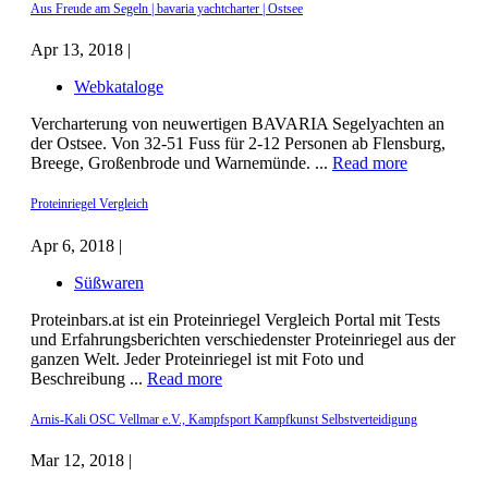
Aus Freude am Segeln | bavaria yachtcharter | Ostsee
Apr 13, 2018 |
Webkataloge
Vercharterung von neuwertigen BAVARIA Segelyachten an
der Ostsee. Von 32-51 Fuss für 2-12 Personen ab Flensburg,
Breege, Großenbrode und Warnemünde. ...
Read more
Proteinriegel Vergleich
Apr 6, 2018 |
Süßwaren
Proteinbars.at ist ein Proteinriegel Vergleich Portal mit Tests
und Erfahrungsberichten verschiedenster Proteinriegel aus der
ganzen Welt. Jeder Proteinriegel ist mit Foto und
Beschreibung ...
Read more
Arnis-Kali OSC Vellmar e.V., Kampfsport Kampfkunst Selbstverteidigung
Mar 12, 2018 |