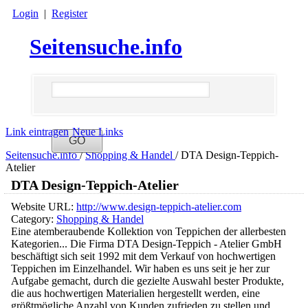
Login
|
Register
Seitensuche.info
Link eintragen
Neue Links
Seitensuche.info
/
Shopping & Handel
/
DTA Design-Teppich-
Atelier
DTA Design-Teppich-Atelier
Website URL:
http://www.design-teppich-atelier.com
Category:
Shopping & Handel
Eine atemberaubende Kollektion von Teppichen der allerbesten
Kategorien... Die Firma DTA Design-Teppich - Atelier GmbH
beschäftigt sich seit 1992 mit dem Verkauf von hochwertigen
Teppichen im Einzelhandel. Wir haben es uns seit je her zur
Aufgabe gemacht, durch die gezielte Auswahl bester Produkte,
die aus hochwertigen Materialien hergestellt werden, eine
größtmögliche Anzahl von Kunden zufrieden zu stellen und