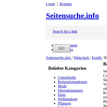
Login
|
Register
Seitensuche.info
Search for a link
Link eintragen
Neue Links
Seitensuche.info
/
Wirtschaft
/
Kredit
/
B
B
Beliebte Kategorien
We
Ca
Unterkünfte
Si
Reiseinformationen
Vo
Mode
od
Dienstleistungen
Ko
Haus
er
Webkataloge
Be
Pflanzen
Ju