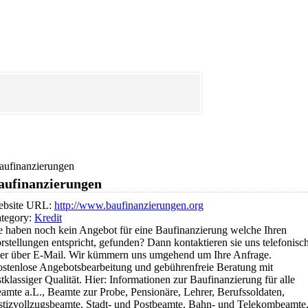
aufinanzierungen
aufinanzierungen
bsite URL:
http://www.baufinanzierungen.org
tegory:
Kredit
e haben noch kein Angebot für eine Baufinanzierung welche Ihren
rstellungen entspricht, gefunden? Dann kontaktieren sie uns telefonisc
er über E-Mail. Wir kümmern uns umgehend um Ihre Anfrage.
stenlose Angebotsbearbeitung und gebührenfreie Beratung mit
stklassiger Qualität. Hier: Informationen zur Baufinanzierung für alle
amte a.L., Beamte zur Probe, Pensionäre, Lehrer, Berufssoldaten,
stizvollzugsbeamte, Stadt- und Postbeamte, Bahn- und Telekombeamte