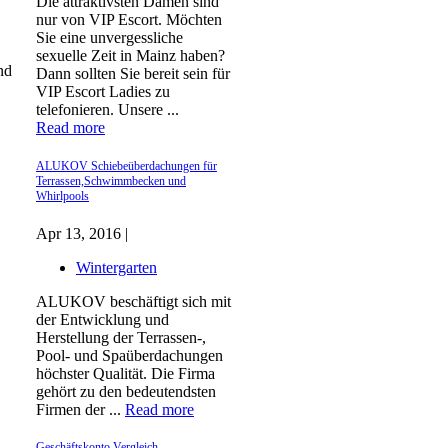
Die attraktivsten Damen sind
nur von VIP Escort. Möchten
Sie eine unvergessliche
sexuelle Zeit in Mainz haben?
nd
Dann sollten Sie bereit sein für
VIP Escort Ladies zu
telefonieren. Unsere ...
Read more
ALUKOV Schiebeüberdachungen für
Terrassen,Schwimmbecken und
Whirlpools
Apr 13, 2016 |
Wintergarten
ALUKOV beschäftigt sich mit
der Entwicklung und
Herstellung der Terrassen-,
Pool- und Spaüberdachungen
höchster Qualität. Die Firma
gehört zu den bedeutendsten
Firmen der ...
Read more
Geschäftskonto Vergleich