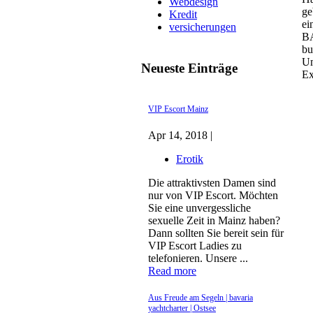
Webdesign
ge
Kredit
ei
versicherungen
BA
bu
Um
Neueste Einträge
Ex
VIP Escort Mainz
Apr 14, 2018 |
Erotik
Die attraktivsten Damen sind
nur von VIP Escort. Möchten
Sie eine unvergessliche
sexuelle Zeit in Mainz haben?
Dann sollten Sie bereit sein für
VIP Escort Ladies zu
telefonieren. Unsere ...
Read more
Aus Freude am Segeln | bavaria
yachtcharter | Ostsee