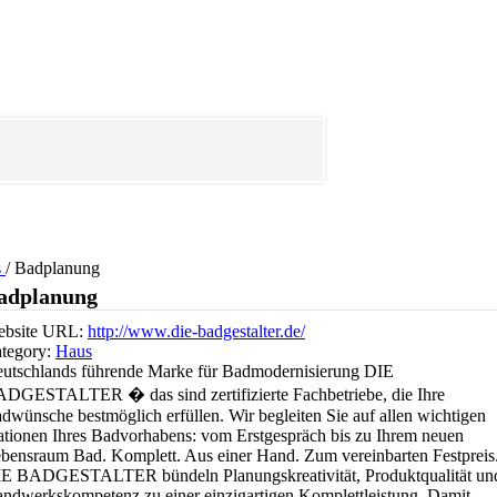
s
/
Badplanung
adplanung
bsite URL:
http://www.die-badgestalter.de/
tegory:
Haus
utschlands führende Marke für Badmodernisierung DIE
DGESTALTER � das sind zertifizierte Fachbetriebe, die Ihre
dwünsche bestmöglich erfüllen. Wir begleiten Sie auf allen wichtigen
ationen Ihres Badvorhabens: vom Erstgespräch bis zu Ihrem neuen
bensraum Bad. Komplett. Aus einer Hand. Zum vereinbarten Festpreis
E BADGESTALTER bündeln Planungskreativität, Produktqualität un
ndwerkskompetenz zu einer einzigartigen Komplettleistung. Damit