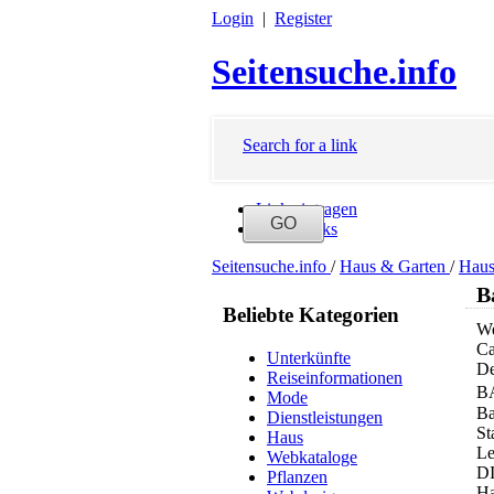
Login
|
Register
Seitensuche.info
Search for a link
Link eintragen
Neue Links
Seitensuche.info
/
Haus & Garten
/
Hau
B
Beliebte Kategorien
We
Ca
Unterkünfte
De
Reiseinformationen
BA
Mode
Ba
Dienstleistungen
St
Haus
Le
Webkataloge
DI
Pflanzen
Ha