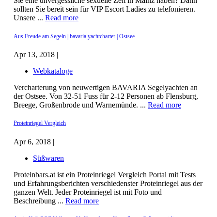
Sie eine unvergessliche sexuelle Zeit in Mainz haben? Dann
sollten Sie bereit sein für VIP Escort Ladies zu telefonieren.
Unsere ...
Read more
Aus Freude am Segeln | bavaria yachtcharter | Ostsee
Apr 13, 2018 |
Webkataloge
Vercharterung von neuwertigen BAVARIA Segelyachten an
der Ostsee. Von 32-51 Fuss für 2-12 Personen ab Flensburg,
Breege, Großenbrode und Warnemünde. ...
Read more
Proteinriegel Vergleich
Apr 6, 2018 |
Süßwaren
Proteinbars.at ist ein Proteinriegel Vergleich Portal mit Tests
und Erfahrungsberichten verschiedenster Proteinriegel aus der
ganzen Welt. Jeder Proteinriegel ist mit Foto und
Beschreibung ...
Read more