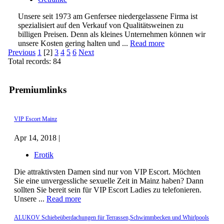
Unsere seit 1973 am Genfersee niedergelassene Firma ist
spezialisiert auf den Verkauf von Qualitätsweinen zu
billigen Preisen. Denn als kleines Unternehmen können wir
unsere Kosten gering halten und ...
Read more
Previous
1
[2]
3
4
5
6
Next
Total records: 84
Premiumlinks
VIP Escort Mainz
Apr 14, 2018 |
Erotik
Die attraktivsten Damen sind nur von VIP Escort. Möchten
Sie eine unvergessliche sexuelle Zeit in Mainz haben? Dann
sollten Sie bereit sein für VIP Escort Ladies zu telefonieren.
Unsere ...
Read more
ALUKOV Schiebeüberdachungen für Terrassen,Schwimmbecken und Whirlpools