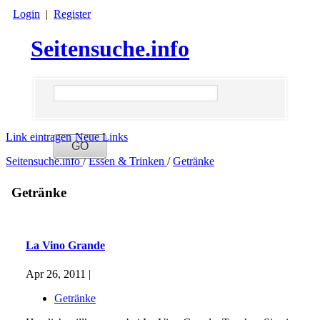
Login
|
Register
Seitensuche.info
Link eintragen
Neue Links
Seitensuche.info
/
Essen & Trinken
/
Getränke
Getränke
La Vino Grande
Apr 26, 2011 |
Getränke