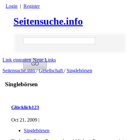
Login
|
Register
Seitensuche.info
Link eintragen
Neue Links
Seitensuche.info
/
Gesellschaft
/
Singlebörsen
Singlebörsen
Glücklich123
Oct 21, 2009 |
Singlebörsen