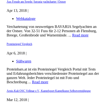
Aus Freude am Segeln | bavaria yachtcharter | Ostsee
Apr 13, 2018 |
Webkataloge
Vercharterung von neuwertigen BAVARIA Segelyachten an
der Ostsee. Von 32-51 Fuss für 2-12 Personen ab Flensburg,
Breege, Großenbrode und Warnemünde. ...
Read more
Proteinriegel Vergleich
Apr 6, 2018 |
Süßwaren
Proteinbars.at ist ein Proteinriegel Vergleich Portal mit Tests
und Erfahrungsberichten verschiedenster Proteinriegel aus der
ganzen Welt. Jeder Proteinriegel ist mit Foto und
Beschreibung ...
Read more
Arnis-Kali OSC Vellmar e.V., Kampfsport Kampfkunst Selbstverteidigung
Mar 12, 2018 |