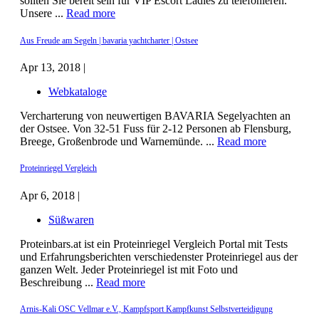
sollten Sie bereit sein für VIP Escort Ladies zu telefonieren.
Unsere ...
Read more
Aus Freude am Segeln | bavaria yachtcharter | Ostsee
Apr 13, 2018 |
Webkataloge
Vercharterung von neuwertigen BAVARIA Segelyachten an
der Ostsee. Von 32-51 Fuss für 2-12 Personen ab Flensburg,
Breege, Großenbrode und Warnemünde. ...
Read more
Proteinriegel Vergleich
Apr 6, 2018 |
Süßwaren
Proteinbars.at ist ein Proteinriegel Vergleich Portal mit Tests
und Erfahrungsberichten verschiedenster Proteinriegel aus der
ganzen Welt. Jeder Proteinriegel ist mit Foto und
Beschreibung ...
Read more
Arnis-Kali OSC Vellmar e.V., Kampfsport Kampfkunst Selbstverteidigung