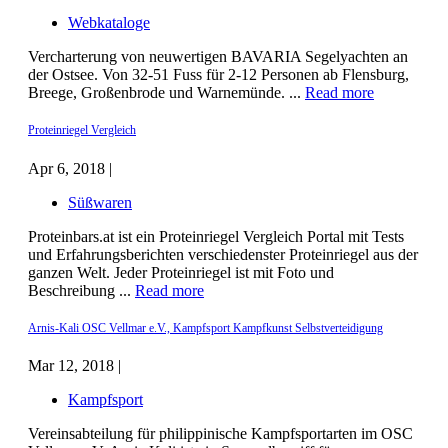
Webkataloge
Vercharterung von neuwertigen BAVARIA Segelyachten an
der Ostsee. Von 32-51 Fuss für 2-12 Personen ab Flensburg,
Breege, Großenbrode und Warnemünde. ...
Read more
Proteinriegel Vergleich
Apr 6, 2018 |
Süßwaren
Proteinbars.at ist ein Proteinriegel Vergleich Portal mit Tests
und Erfahrungsberichten verschiedenster Proteinriegel aus der
ganzen Welt. Jeder Proteinriegel ist mit Foto und
Beschreibung ...
Read more
Arnis-Kali OSC Vellmar e.V., Kampfsport Kampfkunst Selbstverteidigung
Mar 12, 2018 |
Kampfsport
Vereinsabteilung für philippinische Kampfsportarten im OSC