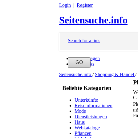
Login
|
Register
Seitensuche.info
Search for a link
Link eintragen
Neue Links
Seitensuche.info
/
Shopping & Handel
/
P
Beliebte Kategorien
We
Ca
Unterkünfte
Pl
Reiseinformationen
mö
Mode
Fa
Dienstleistungen
Haus
Webkataloge
Pflanzen