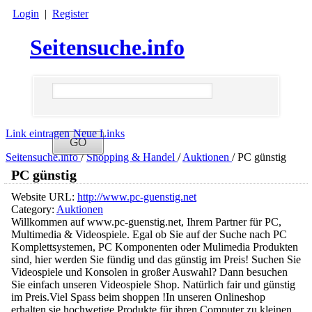
Login
|
Register
Seitensuche.info
Link eintragen
Neue Links
Seitensuche.info
/
Shopping & Handel
/
Auktionen
/
PC günstig
PC günstig
Website URL:
http://www.pc-guenstig.net
Category:
Auktionen
Willkommen auf www.pc-guenstig.net, Ihrem Partner für PC,
Multimedia & Videospiele. Egal ob Sie auf der Suche nach PC
Komplettsystemen, PC Komponenten oder Mulimedia Produkten
sind, hier werden Sie fündig und das günstig im Preis! Suchen Sie
Videospiele und Konsolen in großer Auswahl? Dann besuchen
Sie einfach unseren Videospiele Shop. Natürlich fair und günstig
im Preis.Viel Spass beim shoppen !In unseren Onlineshop
erhalten sie hochwetige Produkte für ihren Computer zu kleinen